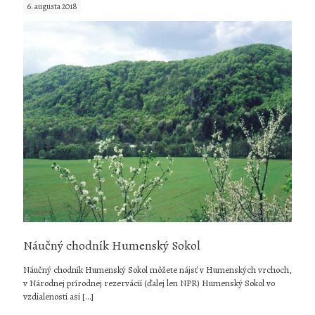
6. augusta 2018
tábor
ochranc
prírody
v
Zboji
Náučný chodník Humenský Sokol
Náučný chodník Humenský Sokol môžete nájsť v Humenských vrchoch,
v Národnej prírodnej rezervácií (ďalej len NPR) Humenský Sokol vo
vzdialenosti asi
[…]