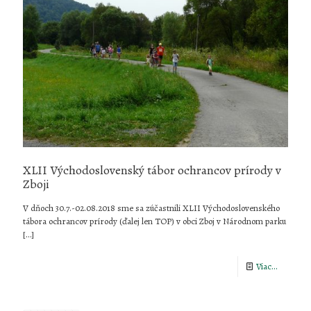
XLII Východoslovenský tábor ochrancov prírody v
Zboji
V dňoch 30.7.-02.08.2018 sme sa zúčastnili XLII Východoslovenského
tábora ochrancov prírody (ďalej len TOP) v obci Zboj v Národnom parku
[…]
-
Viac...
XLII
Východos