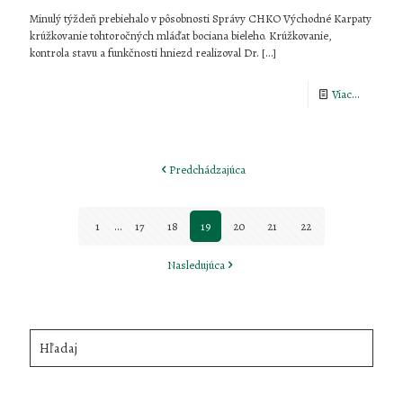
Minulý týždeň prebiehalo v pôsobnosti Správy CHKO Východné Karpaty
krúžkovanie tohtoročných mláďat bociana bieleho. Krúžkovanie,
kontrola stavu a funkčnosti hniezd realizoval Dr.
[…]
-
Viac...
Čas
krúžkova
Predchádzajúca
bocianov
1
...
17
18
19
20
21
22
Nasledujúca
Hľadaj