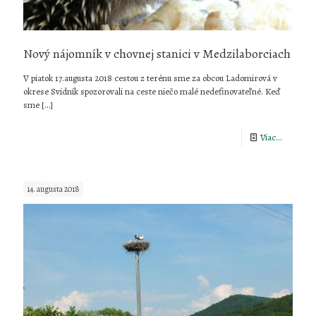
Nový nájomník v chovnej stanici v Medzilaborciach
V piatok 17.augusta 2018 cestou z terénu sme za obcou Ladomirová v
okrese Svidník spozorovali na ceste niečo malé nedefinovateľné. Keď
sme
[…]
-
Viac...
Nový
nájomník
14. augusta 2018
v
chovnej
stanici
v
Medzilab