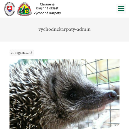
Prejsť
na
obsah
vychodnekarpaty-admin
21. augusta 2018