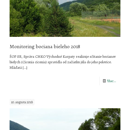
Monitoring bociana bieleho 2018
ŠOP SR, Správa CHKO Východné Karpaty realizuje sčítanie bocianov
bielych (Ciconia ciconia) spravidla od začiatku júla do jeho polovice.
Mláďatá
[…]
-
Viac...
Monitori
bociana
10. augusta 2018
bieleho
2018