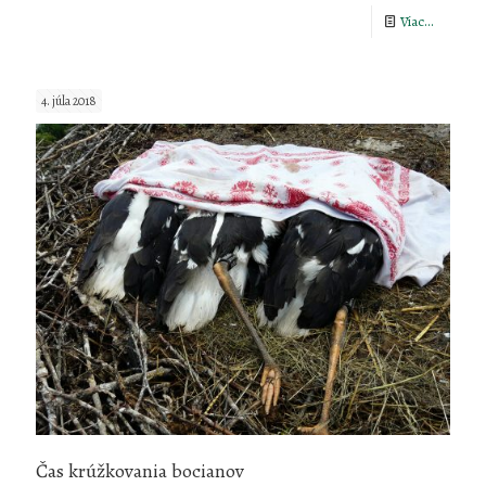
-
Viac...
Náučný
chodník
4. júla 2018
Humens
Sokol
Čas krúžkovania bocianov