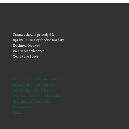
Štátna ochrana prírody SR
Správa CHKO Východné Karpaty
Duchnovičova 535
068 01 Medzilaborce
Tel.: 057/7480291
Ministerstvo životného prostredia
Štátna ochrana prírody SR
Správa slovenských jaskýň
Ochrana dravcov na Slovensku
SOS/Bird Life Slovensko
Natura 2000
KIMS