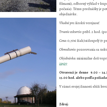
filmami), odborný výklad v kupo
počasia). Tému prednášky je p
objednávke.
Vhodné pre:
širokú verejnosť
Trvanie exkurzie:
pribl. 2 hod. (
Cena:
0,70€ žiak/1€dospelý (v p
Obmedzenie:
pozorovania sa usku
Objednávka:
minimálne deň vopr
21507
Otvorená je denne 9.00 – 14.3
15.00 hod. alebo podľa požiada
V rámci svojej činnosti slúži hv
Zdroj: