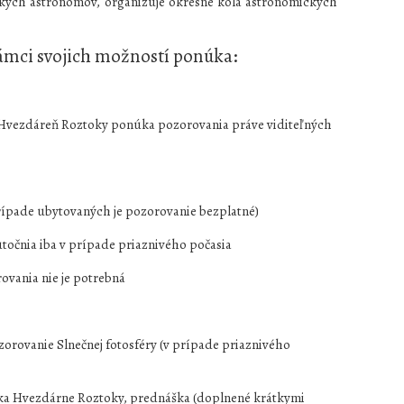
skych astronómov, organizuje okresné kolá astronomických
ámci svojich možností ponúka:
 Hvezdáreň Roztoky ponúka pozorovania práve viditeľných
rípade ubytovaných je pozorovanie bezplatné)
točnia iba v prípade priaznivého počasia
ovania nie je potrebná
orovanie Slnečnej fotosféry (v prípade priaznivého
ka Hvezdárne Roztoky, prednáška (doplnené krátkymi