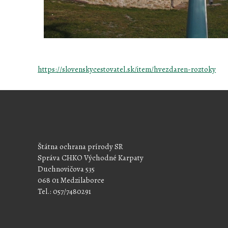
https://slovenskycestovatel.sk/item/hvezdaren-roztoky
Štátna ochrana prírody SR
Správa CHKO Východné Karpaty
Duchnovičova 535
068 01 Medzilaborce
Tel.: 057/7480291