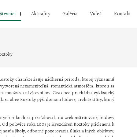
števníci
Aktuality
Galéria
Videá
Kontakt
oztoky
Roztoky charakterizuje nádherná príroda, ktorej významnú
i vytvorená nezameniteľná, romantická atmosféra, ktorou sa
ami množstvo návštevníkov. Cez obec prechádza cyklistický
ala sa obec Roztoky pýši domom ľudovej architektúry, ktorý
atych rokoch sa presťahovala do zrekonštruovanej budovy
ve. Od polovice roka 2003 je Hvezdáreň Roztoky pričlenená k
nosť a školy, odborné pozorovania Slnka a iných objektov,