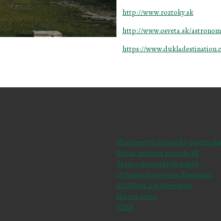
http://www.roztoky.sk
http://www.osveta.sk/astronom
https://www.dukladestination.
Ministerstvo životného prostredi
Štátna ochrana prírody SR
Správa slovenských jaskýň
Ochrana dravcov na Slovensku
SOS/Bird Life Slovensko
Natura 2000
KIMS