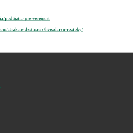
ia/podujatia-pre-verejnost
com/atrakcie-destinacie/hvezdaren-roztoky/
a