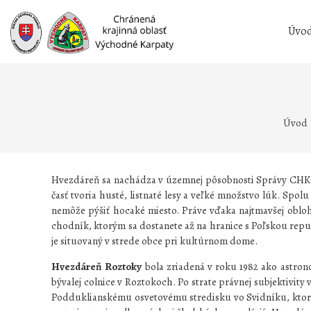
Prejsť
na
Úvo
obsah
Úvod
Hvezdáreň sa nachádza v územnej pôsobnosti Správy CHKO 
časť tvoria husté, listnaté lesy a veľké množstvo lúk. Sp
nemôže pýšiť hocaké miesto. Práve vďaka najtmavšej obloh
chodník, ktorým sa dostanete až na hranice s Poľskou repu
je situovaný v strede obce pri kultúrnom dome.
Hvezdáreň Roztoky
bola zriadená v roku 1982 ako astro
bývalej colnice v Roztokoch. Po strate právnej subjektivit
Podduklianskému osvetovému stredisku vo Svidníku, ktoré 