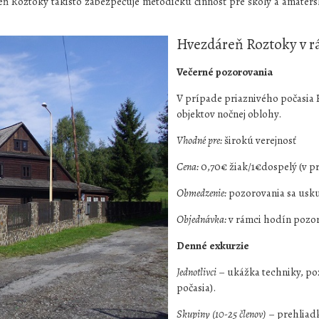
eň Roztoky takisto zabezpečuje metodickú činnosť pre školy a amatér
Hvezdáreň Roztoky v r
Večerné pozorovania
V prípade priaznivého počasia
objektov nočnej oblohy.
Vhodné pre:
širokú verejnosť
Cena:
0,70€ žiak/1€dospelý (v p
Obmedzenie:
pozorovania sa usku
Objednávka:
v rámci hodín pozor
Denné exkurzie
Jednotlivci
– ukážka techniky, poz
počasia).
Skupiny (10-25 členov)
– prehliad