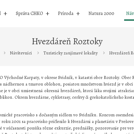
d
Správa CHKO
Príroda
Natura 2000
Náv
Hvezdáreň Roztoky
Návštevníci
Turisticky zaujímavé lokality
Hvezdáreň R
Východné Karpaty, v okrese Svidník, v katastri obce Roztoky. Obec 
olu s nádhernou a tmavou oblohou, posiatou množstvom hviezd je v obc
e je v obci umiestnená okresná hvezdáreň, ktorá láka svojimi atrakci
blikou. Okrem hvezdárne, cyklotrasy, cerkvy či grekokatolíckeho kost
nomické pracovisko s dočasným sídlom vo Svidníku. Koncom osemdesi
y v roku 2001 sa pracovisko pričlenilo k Hvezdárni a planetáriu v Prešo
v súčasnosti ponúka rôzne exkurzie, prednášky, pozorovanie pre verej