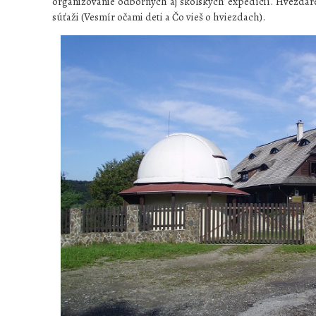
organizovanie odborných aj školských expedícií. Hvezdár
súťaži (Vesmír očami deti a Čo vieš o hviezdach).