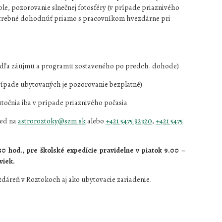
le, pozorovanie slnečnej fotosféry (v prípade priaznivého
otrebné dohodnúť priamo s pracovníkom hvezdárne pri
podľa záujmu a programu zostaveného po predch. dohode)
rípade ubytovaných je pozorovanie bezplatné)
točnia iba v prípade priaznivého počasia
ed na
astroroztoky@szm.sk
alebo
+421 5475 92320
,
+421 5475
0 hod., pre školské expedície pravidelne v piatok 9.00 –
viek.
ezdáreň v Roztokoch aj ako ubytovacie zariadenie.