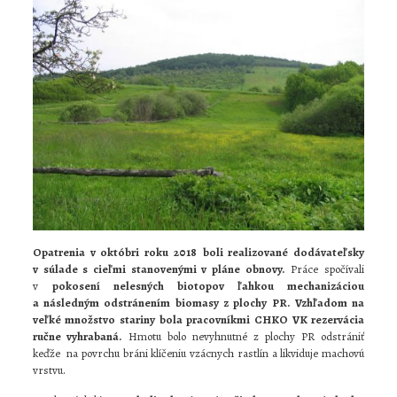
Opatrenia v októbri roku 2018
boli realizované dodávateľsky
v súlade s cieľmi stanovenými v pláne obnovy.
Práce spočívali
v
pokosení nelesných biotopov ľahkou mechanizáciou
a následným odstránením biomasy z plochy PR. Vzhľadom na
veľké množstvo stariny bola pracovníkmi CHKO VK rezervácia
ručne vyhrabaná.
Hmotu bolo nevyhnutné z plochy PR odstrániť
keďže na povrchu bráni klíčeniu vzácnych rastlín a likviduje machovú
vrstvu.