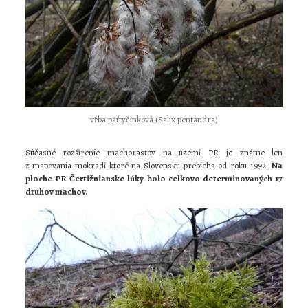
vŕba päťtyčinková (Salix pentandra)
Súčasné rozšírenie machorastov na území PR je známe len
z mapovania mokradí ktoré na Slovensku prebieha od roku 1992.
Na
ploche PR Čertižnianske lúky bolo celkovo determinovaných 17
druhov machov.