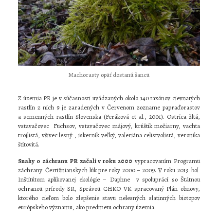
Machorasty opäť dostanú šancu
Z územia PR je v súčasnosti uvádzaných okolo 140 taxónov cievnatých
rastlín z nich 9 je zaradených v Červenom zozname papraďorastov
a semenných rastlín Slovenska (Feráková et al., 2001). Ostrica žltá,
vstavačovec Fuchsov, vstavačovec májový, krúštik močiarny, vachta
trojlistá, všivec lesný , iskerník veľký, valeriána celistvolistá, veronika
štítovitá.
Snahy o záchranu PR začali v roku 2000
vypracovaním Programu
záchrany Čertižnianskych lúk pre roky 2000 – 2009. V roku 2013 bol
Inštitútom aplikovanej ekológie – Daphne v spolupráci so Štátnou
ochranou prírody SR, Správou CHKO VK spracovaný Plán obnovy,
ktorého cieľom bolo zlepšenie stavu nelesných slatinných biotopov
európskeho významu, ako predmetu ochrany územia.