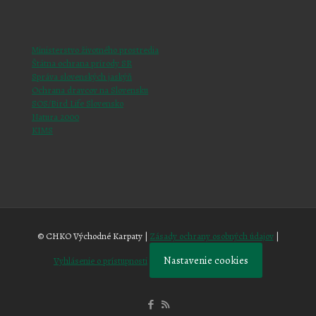
Ministerstvo životného prostredia
Štátna ochrana prírody SR
Správa slovenských jaskýň
Ochrana dravcov na Slovensku
SOS/Bird Life Slovensko
Natura 2000
KIMS
© CHKO Východné Karpaty |
Zásady ochrany osobných údajov
|
Nastavenie cookies
Vyhlásenie o prístupnosti