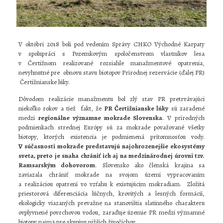
V októbri 2018 boli pod vedením Správy CHKO Východné Karpaty
v spolupráci s Pozemkovým spoločenstvom vlastníkov lesa
v Čertižnom realizované rozsiahle manažmentové opatrenia,
nevyhnutné pre obnovu stavu biotopov Prírodnej rezervácie (ďalej PR)
Čertižnianske lúky.
Dôvodom realizácie manažmentu bol zlý stav PR pretrvávajúci
niekoľko rokov a tiež fakt, že
PR Čertižnianske lúky
sú zaradené
medzi
regionálne významne mokrade Slovenska
. V prírodných
podmienkach strednej Európy sú za mokrade považované všetky
biotopy, ktorých existencia je podmienená prítomnosťou vody.
V súčasnosti mokrade predstavujú najohrozenejšie ekosystémy
sveta, preto je snaha chrániť ich aj na medzinárodnej úrovni tzv.
Ramsarským dohovorom
. Slovensko ako členská krajina sa
zaviazala chrániť mokrade na svojom území vypracovaním
a realizáciou opatrení vo vzťahu k existujúcim mokradiam. Zložitá
priestorová diferenciácia lúčnych, krovitých a lesných formácií,
ekologicky viazaných prevažne na stanovištia slatinného charakteru
ovplyvnené povrchovou vodou, zaraďuje územie PR medzi významné
biotopy najmä pre skupinu nižších živočíchov.