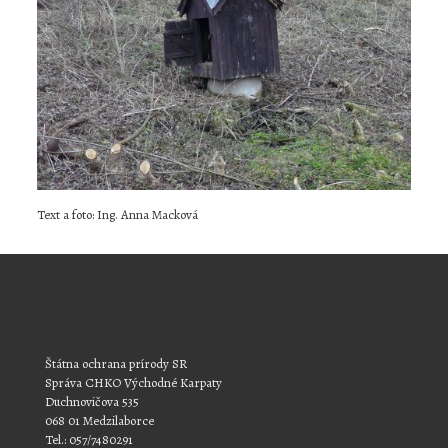
Text a foto: Ing. Anna Macková
Štátna ochrana prírody SR
Správa CHKO Východné Karpaty
Duchnovičova 535
068 01 Medzilaborce
Tel.: 057/7480291