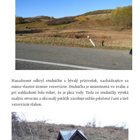
Manažment odkryl studničku a bývalý prístrešok, nachádzajúce sa
mimo vlastné územie rezervácie. Studnička je umiestnená vo svahu a
pri nahliadnutí bolo vidieť, že je plná vody. Voda zo studničky vyteká
malým otvorom a ako malý potôčik zásobuje nižšie položené časti a tiež
rezerváciu vlahou.