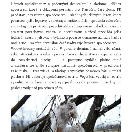
lúčnych spoločenstiev s početnými depresiami a slatinnou jelšinou
uprostred, ktorá je obklopená porastmi vŕb. Najväčšiu časť plochy PR
predstavuje rastlinné spoločenstvo – Slatinných jelšových lesov, kde v
porastoch jelše lepkavej v terénnych zníženinách, spravidla celoročne
voda stagnuje pri úrovni povrchu alebo sú zaplavené niekoľko mesiacov
stojatou povrchovou vodou. V drevinovom zložení prevláda jelša
lepkavá, krušina jelšová, v bylinnom poraste dominuje najmä záružlie
močiarne . Na túto centrálnu časť nadväzuje krovité spoločenstvo –
Vŕbové kroviny stojatých vôd. V poraste dominujú najmä vŕba ušatá,
vŕba päťtyčinková a vŕba popolavá . Toto spoločenstvo sa expanzne šíri
do rozvoľnenej plochy PR a postupne vytláča plošne malé
a konkurencie málo schopné rastlinné spoločenstvá – prechodné
rašeliniská – trasoviská a Slatiny s vysokým obsahom báz. Nemalú
plochu z PR zaberajú spoločenstvá ostríc. Vegetácia vysokých ostríc
vyžadujúce zaplavenie, časť vývojového cyklu prežívajú rastliny po
poklese vody pod povrchom pôdy.