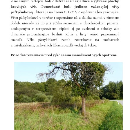
Z nelesných biotopov
boli odstránené nežiaduce a vybrané plochy
krovitých vŕb.
Ponechané boli jedince vzácnejšej vŕby
päťtyčinkovej
, ktorá je na území CHKO VK evidovaná len vzácnejšie.
Vŕbu päťtyčinkovú v teréne rozpoznáme už z ďaleka najmä v zimnom
období niekedy až do jari vďaka semenám s chocholčekom páperia
zoskupeným v strapcovitom súplodí aj po uvoľnení z tobolky ako
chumáče pripomínajúce bavlnu. Kôra a listy vôňou pripomínajú
mandľu. Vŕba pättyčinková rastie roztrúsene na močiaroch
a rašeliniskách, na kyslých lúkach pozdĺž vodných tokov.
Prírodná rezervácia pred vykonaním manažmentových opatrení: