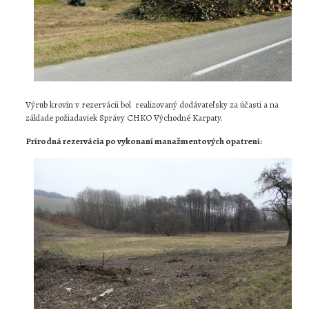
Výrub krovín v rezervácii bol realizovaný dodávateľsky za účasti a na
základe požiadaviek Správy CHKO Východné Karpaty.
Prírodná rezervácia po vykonaní manažmentových opatrení: