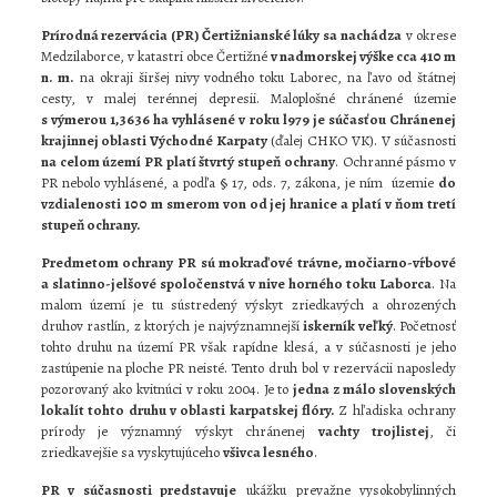
Prírodná rezervácia (PR) Čertižnianské lúky sa nachádza
v okrese
Medzilaborce, v katastri obce Čertižné
v nadmorskej výške cca 410 m
n. m.
na okraji širšej nivy vodného toku Laborec, na ľavo od štátnej
cesty, v malej terénnej depresii. Maloplošné chránené územie
s výmerou 1,3636 ha vyhlásené v roku l979 je súčasťou Chránenej
krajinnej oblasti Východné Karpaty
(ďalej CHKO VK). V súčasnosti
na celom území PR platí štvrtý stupeň ochrany
. Ochranné pásmo v
PR nebolo vyhlásené, a podľa § 17, ods. 7, zákona, je ním územie
do
vzdialenosti 100 m smerom von od jej hranice a platí v ňom tretí
stupeň ochrany.
Predmetom ochrany PR
sú mokraďové trávne, močiarno-vŕbové
a slatinno-jelšové spoločenstvá v nive horného toku Laborca
. Na
malom území je tu sústredený výskyt zriedkavých a ohrozených
druhov rastlín, z ktorých je najvýznamnejší
iskerník veľký
. Početnosť
tohto druhu na území PR však rapídne klesá, a v súčasnosti je jeho
zastúpenie na ploche PR neisté. Tento druh bol v rezervácii naposledy
pozorovaný ako kvitnúci v roku 2004. Je to
jedna z málo slovenských
lokalít tohto druhu v oblasti karpatskej flóry.
Z hľadiska ochrany
prírody je významný výskyt chránenej
vachty trojlistej
, či
zriedkavejšie sa vyskytujúceho
všivca lesného
.
PR v súčasnosti predstavuje
ukážku prevažne vysokobylinných