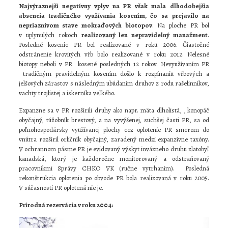
Najvýraznejší negatívny vplyv na PR však mala
dlhodobejšia
absencia tradičného využívania kosením, čo sa prejavilo na
nepriaznivom stave mokraďových biotopov
. Na ploche PR bol
v uplynulých rokoch
realizovaný len nepravidelný manažment
.
Posledné kosenie PR bol realizované v roku 2006. Čiastočné
odstránenie krovitých vŕb bolo realizované v roku 2012. Nelesné
biotopy neboli v PR kosené posledných 12 rokov. Nevyužívaním PR
tradičným pravidelným kosením došlo k rozpínaniu vŕbových a
jelšových zárastov s následným ubúdaním druhov z rodu rašelinníkov,
vachty trojlistej a iskerníka veľkého.
Expanzne sa v PR rozšírili druhy ako napr. mäta dlholistá,
,
konopáč
obyčajný, túžobník brestový
,
a na vyvýšenej, suchšej časti PR, sa od
poľnohospodársky využívanej plochy cez oplotenie PR smerom do
vnútra rozšíril orličník obyčajný, zaradený medzi expanzívne taxóny.
V ochrannom pásme PR je evidovaný výskyt invázneho druhu zlatobyľ
kanadská, ktorý je každoročne monitorovaný a odstraňovaný
pracovníkmi Správy CHKO VK (ručne vytrhaním). Posledná
rekonštrukcia oplotenia po obvode PR bola realizovaná v roku 2005.
V súčasnosti PR oplotená nie je.
Prírodná rezervácia v roku 2004: