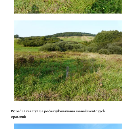
Prírodná rezervácia počas vykonávania manažmentových
opatrení: