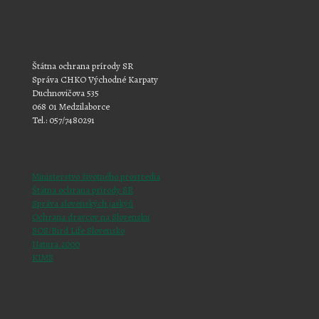
Štátna ochrana prírody SR
Správa CHKO Východné Karpaty
Duchnovičova 535
068 01 Medzilaborce
Tel.: 057/7480291
Ministerstvo životného prostredia
Štátna ochrana prírody SR
Správa slovenských jaskýň
Ochrana dravcov na Slovensku
SOS/Bird Life Slovensko
Natura 2000
KIMS