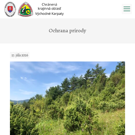
Prejsť
na
obsah
Ochrana prírody
17. júla 2026