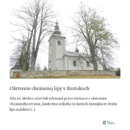
druhu
potáplica
malá
(Gavia
stellata)
v
Chránen
krajinnej
oblasti
Východn
Ošetrenie chránenej lipy v Roztokoch
Karpaty
Dňa 10. októbra 2025 boli vykonané práce súvisiace s ošetrením
chráneného stromu, konkrétne jedného zo šiestich exemplárov druhu
lipa malolistá
[…]
-
Viac...