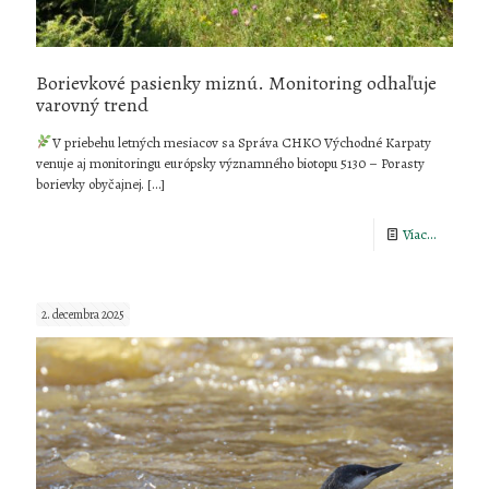
Borievkové pasienky miznú. Monitoring odhaľuje
varovný trend
V priebehu letných mesiacov sa Správa CHKO Východné Karpaty
venuje aj monitoringu európsky významného biotopu 5130 – Porasty
borievky obyčajnej.
[…]
-
Viac...
Borievko
pasienky
2. decembra 2025
miznú.
Monitori
odhaľuje
varovný
trend