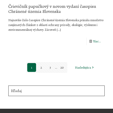
Črievičník papučkový v novom vydaní časopisu
Chránené územia Slovenska
Najnovšie číslo časopisu Chránené územia Slovenska prináša množstvo
zaujímavých článkov z oblasti ochrany prírody, ekológie, výskumu i
environmentálnej výchovy. Zároveň
[…]
-
Viac...
Črieviční
papučkov
v
1
2
3
...
20
Nasledujúca
novom
vydaní
časopisu
Hľadaj
Chránen
územia
Slovensk