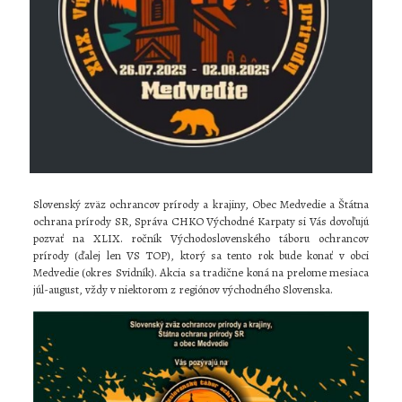
Slovenský zväz ochrancov prírody a krajiny, Obec Medvedie a Štátna
ochrana prírody SR, Správa CHKO Východné Karpaty si Vás dovoľujú
pozvať na XLIX. ročník Východoslovenského táboru ochrancov
prírody (ďalej len VS TOP), ktorý sa tento rok bude konať v obci
Medvedie (okres Svidník). Akcia sa tradične koná na prelome mesiaca
júl-august, vždy v niektorom z regiónov východného Slovenska.