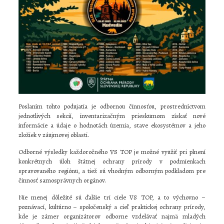
Poslaním tohto podujatia je odbornou činnosťou, prostredníctvom
jednotlivých sekcií, inventarizačným prieskumom získať nové
informácie a údaje o hodnotách územia, stave ekosystémov a jeho
zložiek v záujmovej oblasti.
Odborné výsledky každoročného VS TOP je možné využiť pri plnení
konkrétnych úloh štátnej ochrany prírody v podmienkach
spravovaného regiónu, a tiež sú vhodným odborným podkladom pre
činnosť samosprávnych orgánov.
Nie menej dôležité sú ďalšie tri ciele VS TOP, a to výchovno –
poznávací, kultúrno – spoločenský a cieľ praktickej ochrany prírody,
kde je zámer organizátorov odborne vzdelávať najmä mladých