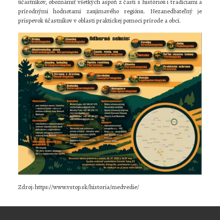
účastníkov, oboznámiť všetkých aspoň z časti s históriou i tradíciami a
prírodnými hodnotami zaujímavého regiónu. Nezanedbateľný je
príspevok účastníkov v oblasti praktickej pomoci prírode a obci.
Zdroj: https://www.vstop.sk/historia/medvedie/