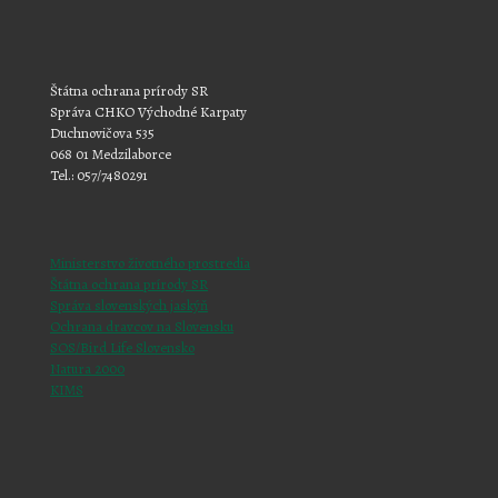
Štátna ochrana prírody SR
Správa CHKO Východné Karpaty
Duchnovičova 535
068 01 Medzilaborce
Tel.: 057/7480291
Ministerstvo životného prostredia
Štátna ochrana prírody SR
Správa slovenských jaskýň
Ochrana dravcov na Slovensku
SOS/Bird Life Slovensko
Natura 2000
KIMS