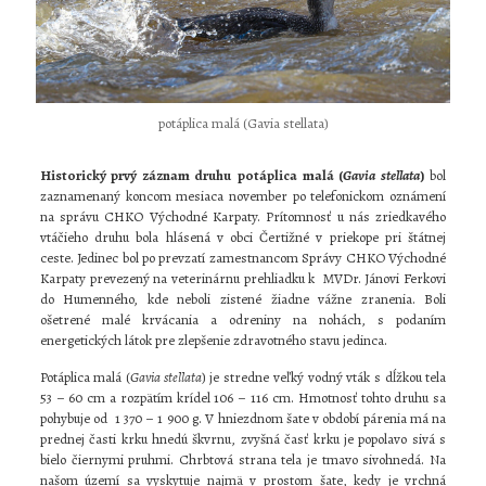
potáplica malá (Gavia stellata)
Historický prvý záznam druhu
potáplica malá (
Gavia stellata
)
bol
zaznamenaný koncom mesiaca november po telefonickom oznámení
na správu CHKO Východné Karpaty. Prítomnosť u nás zriedkavého
vtáčieho druhu bola hlásená v obci Čertižné v priekope pri štátnej
ceste. Jedinec bol po prevzatí zamestnancom Správy CHKO Východné
Karpaty prevezený na veterinárnu prehliadku k MVDr. Jánovi Ferkovi
do Humenného, kde neboli zistené žiadne vážne zranenia. Boli
ošetrené malé krvácania a odreniny na nohách, s podaním
energetických látok pre zlepšenie zdravotného stavu jedinca.
Potáplica malá (
Gavia stellata
) je stredne veľký vodný vták s dĺžkou tela
53 – 60 cm a rozpätím krídel 106 – 116 cm. Hmotnosť tohto druhu sa
pohybuje od 1 370 – 1 900 g. V hniezdnom šate v období párenia má na
prednej časti krku hnedú škvrnu, zvyšná časť krku je popolavo sivá s
bielo čiernymi pruhmi. Chrbtová strana tela je tmavo sivohnedá. Na
našom území sa vyskytuje najmä v prostom šate, kedy je vrchná