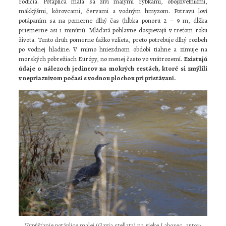
rodičia. Potáplica malá sa živí malými rybkami, obojživelníkmi,
mäkkýšmi, kôrovcami, červami a vodným hmyzom. Potravu loví
potápaním sa na pomerne dlhý čas (hĺbka ponoru 2 – 9 m, dĺžka
priemerne asi 1 minútu). Mláďatá pohlavne dospievajú v treťom roku
života. Tento druh pomerne ťažko vzlieta, preto potrebuje dlhý rozbeh
po vodnej hladine. V mimo hniezdnom období tiahne a zimuje na
morských pobrežiach Európy, no menej často vo vnútrozemí.
Existujú
údaje o nálezoch jedincov na mokrých cestách, ktoré si zmýlili
v nepriaznivom počasí s vodnou plochou pri pristávaní.
Vypúšťanie potáplice malej (Gavia stellata) na rieke Laborec, autor: