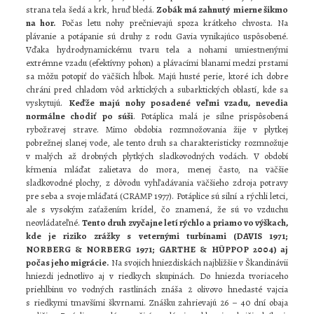
strana tela šedá a krk, hruď bledá.
Zobák má zahnutý mierne šikmo
na hor.
Počas letu nohy prečnievajú spoza krátkeho chvosta. Na
plávanie a potápanie sú druhy z rodu Gavia vynikajúco uspôsobené.
Vďaka hydrodynamickému tvaru tela a nohami umiestnenými
extrémne vzadu (efektívny pohon) a plávacími blanami medzi prstami
sa môžu potopiť do väčších hĺbok. Majú husté perie, ktoré ich dobre
chráni pred chladom vôd arktických a subarktických oblastí, kde sa
vyskytujú.
Keďže majú nohy posadené veľmi vzadu, nevedia
normálne chodiť po súši
. Potáplica malá je silne prispôsobená
rybožravej strave. Mimo obdobia rozmnožovania žije v plytkej
pobrežnej slanej vode, ale tento druh sa charakteristicky rozmnožuje
v malých až drobných plytkých sladkovodných vodách. V období
kŕmenia mláďat zalietava do mora, menej často, na väčšie
sladkovodné plochy, z dôvodu vyhľadávania väčšieho zdroja potravy
pre seba a svoje mláďatá (CRAMP 1977). Potáplice sú silní a rýchli letci,
ale s vysokým zaťažením krídel, čo znamená, že sú vo vzduchu
neovládateľné.
Tento druh zvyčajne letí rýchlo a priamo vo výškach,
kde je riziko zrážky s veternými turbínami (DAVIS 1971;
NORBERG & NORBERG 1971; GARTHE & HÜPPOP 2004) aj
počas jeho migrácie.
Na svojich hniezdiskách najbližšie v Škandinávii
hniezdi jednotlivo aj v riedkych skupinách. Do hniezda tvoriaceho
priehlbinu vo vodných rastlinách znáša 2 olivovo hnedasté vajcia
s riedkymi tmavšími škvrnami. Znášku zahrievajú 26 – 40 dní obaja