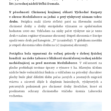
litt.) a vodnej nádrži Veľká Domaša.
V pôsobnosti Chránenej krajinnej oblasti Východné Karpaty
v okrese Medzilaborce sa jedná o prvý výskytový záznam tohto
druhu.
Potáplica malá (
Gavia stellata
) patrí na Slovensku medzi
chránené druhy a druhy európskeho významu so spoločenskou
hodnotou 1000 eur. Vzhľadom na nízky počet výskytov nie je tento
druh v našom regióne významne ohrozený. Stupeň ohrozenia v Európe
spadá tento druh pod kategóriu ,,V“ (zraniteľný). V globálnom merítku
je stupeň ohrozenia tohto druhu na LC (najmenej ohrozený).
Potáplica bola vypustená do voľnej prírody v dobrej fyzickej
kondícií na rieke Laborec v blízkosti viacúčelovej vodnej nádrže
nachádzajúcej sa pred mestom Medzilaborce
. V súčasnosti na
ploche prebiehajú terénne úpravy o výmere 5 ha. Hlavným účelom
nádrže bude vodozádržná funkcia a vzhľadom na prírodný charakter
plochy bude plniť dôležitú úlohu počas jarných a jesenných migrácií
vtáctva a zároveň dôjde k zlepšeniu hniezdnych, výskytových a
potravných podmienok pre chránené druhy živočíchov, ktoré sú
predmetom ochrany chráneného vtáčieho územia Laborecká
vrchovina.