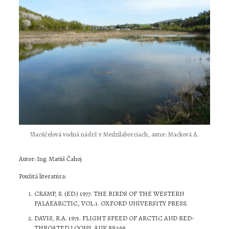
Viacúčelová vodná nádrž v Medzilaborciach, autor: Macková A.
Autor: Ing. Matúš Čahoj
Použitá literatúra:
CRAMP, S. (ED.) 1977. THE BIRDS OF THE WESTERN
PALAEARCTIC, VOL.1. OXFORD UNIVERSITY PRESS.
DAVIS, R.A. 1971. FLIGHT SPEED OF ARCTIC AND RED-
THROATED LOONS. AUK 88:169