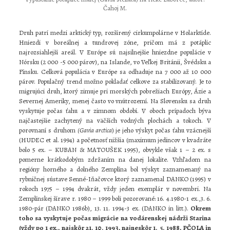
Čahoj M.
Druh patrí medzi arktický typ, rozšírený cirkumpolárne v Holarktíde.
Hniezdi v boreálnej a tundrovej zóne, pričom má z potáplic
najrozsiahlejší areál. V Európe sú najsilnejšie hniezdne populácie v
Nórsku (2 000 -5 000 párov), na Islande, vo Veľkej Británii, Švédsku a
Fínsku. Celková populácia v Európe sa odhaduje na 7 000 až 10 000
párov. Populačný trend možno pokladať celkove za stabilizovaný. Je to
migrujúci druh, ktorý zimuje pri morských pobrežiach Európy, Ázie a
Severnej Ameriky, menej často vo vnútrozemí. Na Slovensku sa druh
vyskytuje počas ťahu a v zimnom období. V oboch prípadoch býva
najčastejšie zachytený na väčších vodných plochách a tokoch. V
porovnaní s druhom
(Gavia arctica
) je jeho výskyt počas ťahu vzácnejší
(HUDEC et al. 1994) a početnosť nižšia (maximum jedincov v kvadráte
bolo 5 ex. – KUBAN & MATOUŠEK 1995), obvykle však 1 – 2 ex. s
pomerne krátkodobým zdržaním na danej lokalite. Vzhľadom na
regióny horného a dolného Zemplína bol výskyt zaznamenaný na
rybničnej sústave Senné-Iňačovce ktorý zaznamenal DANKO (1995) v
rokoch 1975 – 1994 dvakrát, vždy jeden exemplár v novembri. Na
Zemplínskej šírave r. 1980 – 1999 boli pozorované: 16. 4.1980-1 ex.,3. 6.
1980-pár (DANKO 1986b), 13. 11. 1994-3 ex. (DANKO in litt.).
Okrem
toho sa vyskytuje počas migrácie na vodárenskej nádrži Starina
(vždy po 1 ex., najskôr 21. 10. 1993, najneskôr 1. 5. 1988, PČOLA in