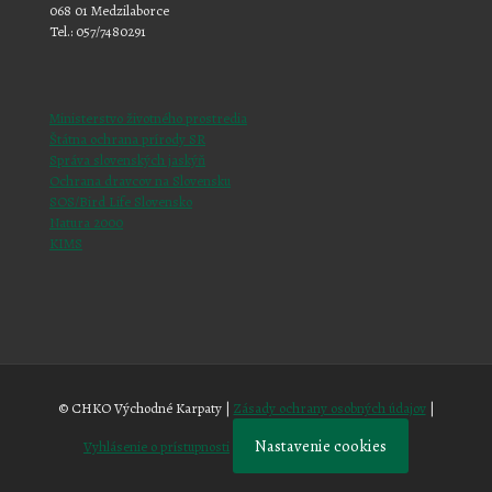
068 01 Medzilaborce
Tel.: 057/7480291
Ministerstvo životného prostredia
Štátna ochrana prírody SR
Správa slovenských jaskýň
Ochrana dravcov na Slovensku
SOS/Bird Life Slovensko
Natura 2000
KIMS
© CHKO Východné Karpaty |
Zásady ochrany osobných údajov
|
Nastavenie cookies
Vyhlásenie o prístupnosti