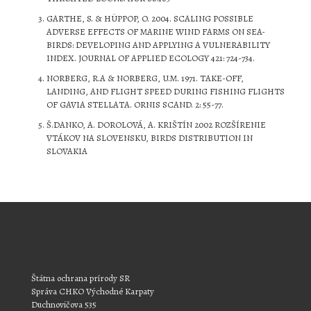
GARTHE, S. & HÜPPOP, O. 2004. SCALING POSSIBLE
ADVERSE EFFECTS OF MARINE WIND FARMS ON SEA-
BIRDS: DEVELOPING AND APPLYING A VULNERABILITY
INDEX. JOURNAL OF APPLIED ECOLOGY 421: 724-734.
NORBERG, R.A & NORBERG, U.M. 1971. TAKE-OFF,
LANDING, AND FLIGHT SPEED DURING FISHING FLIGHTS
OF GAVIA STELLATA. ORNIS SCAND. 2: 55-77.
Š.DANKO, A. DOROLOVÁ, A. KRIŠTÍN 2002 ROZŠÍRENIE
VTÁKOV NA SLOVENSKU, BIRDS DISTRIBUTION IN
SLOVAKIA
Štátna ochrana prírody SR
Správa CHKO Východné Karpaty
Duchnovičova 535