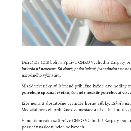
Dňa 19.04.2018 boli na Správu CHKO Východné Karpaty priv
hniezda už nevezme. Sú choré, podchladené, jednoducho sa o ne
národného významu.
Mladé veveričky sú kŕmené približne každé dve hodiny ml
potrebuje spoznať všetko, čo bude neskôr potrebovať vo vo
Ešte nemajú dostatočne vyvinuté horné zúbky
. „
Skúša už 
Medzilaborciach približne dva mesiace a následne budú vyp
V minulom roku sa Správe CHKO Východné Karpaty podarilo 
pozrieť v nasledujúcich odkazoch: