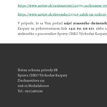
https://www.noviny.sk/zaujimavosti/220735-zachranene-ve
https://www.noviny.sk/slovensko/237329-zabili-im-rodicov
V prípade, že sa Vám podarí
nájsť zraneného chráneného
Karpaty na pohotovostnom čísle
+421 911 316 637
, alebo s
niektorého z pracovníkov Správy CHKO Východné Karpaty
Štátna ochrana prírody SR
Správa CHKO Východné Karpaty
Duchnovičova 535
068 01 Medzilaborce
Tel.: 057/7480291