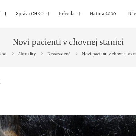
d
Správa CHKO
Príroda
Natura 2000
Náv
Noví pacienti v chovnej stanici
vod
Aktuality
Nezaradené
Noví pacienti v chovnej stan
i