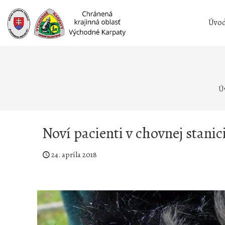
Prejsť
na
Úvo
obsah
Ú
Noví pacienti v chovnej stanic
24. apríla 2018