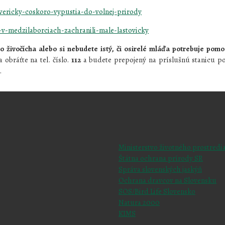
vericky-coskoro-vypustia-do-volnej-prirody
-v-medzilaborciach-zachranili-male-lastovicky
 živočícha alebo si nebudete istý, či osirelé mláďa potrebuje pomo
a obráťte na tel. číslo.
112
a budete prepojený na príslušnú stanicu 
.
Ministerstvo životného prostredi
Štátna ochrana prírody SR
Správa slovenských jaskýň
Ochrana dravcov na Slovensku
SOS/Bird Life Slovensko
Natura 2000
KIMS