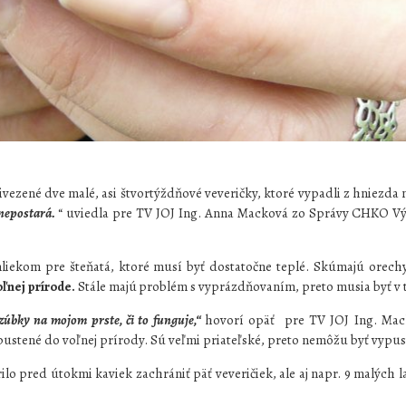
ezené dve malé, asi štvortýždňové veveričky, ktoré vypadli z hniezda
 nepostará.
“ uviedla pre TV JOJ Ing. Anna Macková zo Správy CHKO Vý
iekom pre šteňatá, ktoré musí byť dostatočne teplé. Skúmajú orech
ľnej prírode.
Stále majú
problém s vyprázdňovaním, preto musia byť v 
zúbky na mojom prste, či to funguje,“
hovorí opäť pre TV JOJ Ing. Mack
ustené do voľnej prírody. Sú veľmi priateľské, preto nemôžu byť vypus
pred útokmi kaviek zachrániť päť veveričiek, ale aj napr. 9 malých la