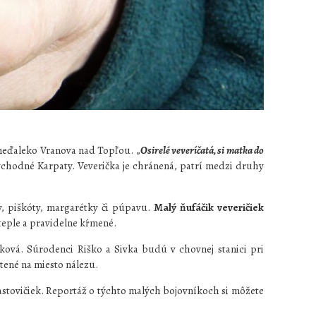
 neďaleko Vranova nad Topľou. „
Osirelé veveríčatá, si matka do
chodné Karpaty. Veverička je chránená, patrí medzi druhy
y, piškóty, margarétky či púpavu.
Malý ňufáčik veveričiek
teple a pravidelne kŕmené.
ová. Súrodenci Riško a Sivka budú v chovnej stanici pri
tené na miesto nálezu.
stovičiek. Reportáž o týchto malých bojovníkoch si môžete